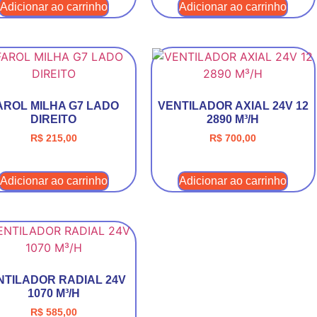
Adicionar ao carrinho
Adicionar ao carrinho
AROL MILHA G7 LADO
VENTILADOR AXIAL 24V 12
DIREITO
2890 M³/H
R$
215,00
R$
700,00
Adicionar ao carrinho
Adicionar ao carrinho
NTILADOR RADIAL 24V
1070 M³/H
R$
585,00